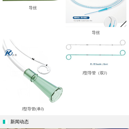
J型导管（双J）
J型导管(单J)
新闻动态