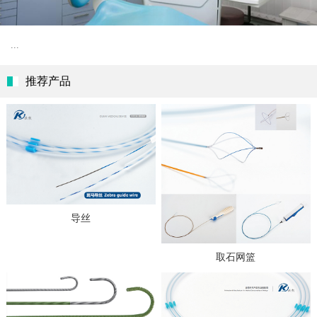
导丝
取石网篮
导丝
导丝